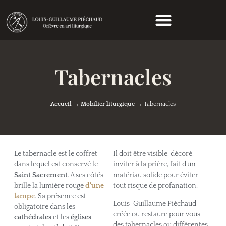
Tabernacles
Accueil
→
Mobilier liturgique
→
Tabernacles
Le tabernacle est le coffret
Il doit être visible, décoré,
dans lequel est conservé le
inviter à la prière, fait d’un
Saint Sacrement
. A ses côtés
matériau solide pour éviter
brille la lumière rouge
d’une
tout risque de profanation.
lampe
. Sa présence est
Louis-Guillaume Piéchaud
obligatoire dans les
créée ou restaure pour vous
cathédrales
et les
églises
des tabernacles ou différentes