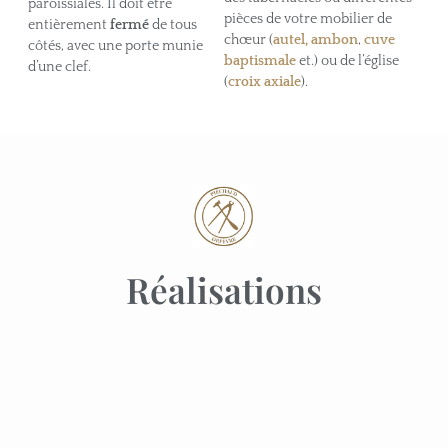
paroissiales. Il doit être
pièces de votre mobilier de
entièrement
fermé
de tous
chœur (
autel, ambon
,
cuve
côtés, avec une porte munie
baptismale
et.) ou de l’église
d’une clef.
(
croix axiale
).
Réalisations