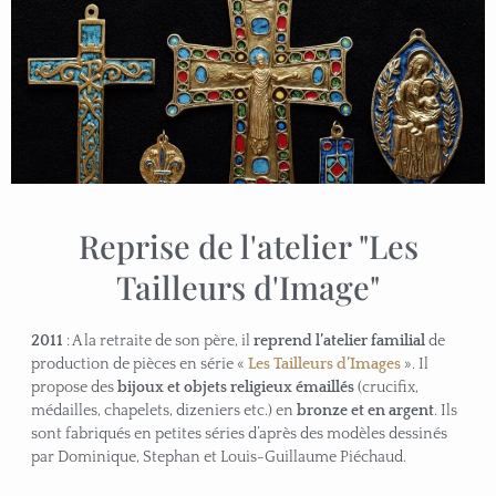
Reprise de l'atelier "Les
Tailleurs d'Image"
2011
: A la retraite de son père, il
reprend l’atelier familial
de
production de pièces en série «
Les Tailleurs d’Images
». Il
propose des
bijoux et objets religieux émaillés
(crucifix,
médailles, chapelets, dizeniers etc.) en
bronze et en argent
. Ils
sont fabriqués en petites séries d’après des modèles dessinés
par Dominique, Stephan et Louis-Guillaume Piéchaud.