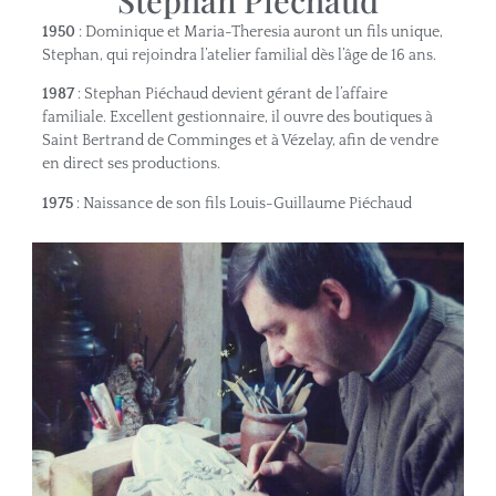
1950
: Dominique et Maria-Theresia auront un fils unique,
Stephan, qui rejoindra l’atelier familial dès l’âge de 16 ans.
1987
: Stephan Piéchaud devient gérant de l’affaire
familiale. Excellent gestionnaire, il ouvre des boutiques à
Saint Bertrand de Comminges et à Vézelay, afin de vendre
en direct ses productions.
1975
: Naissance de son fils Louis-Guillaume Piéchaud