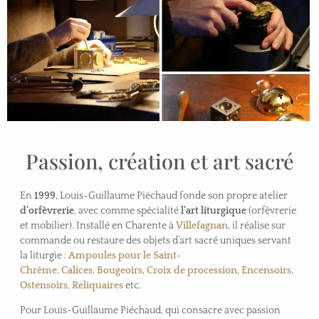
Passion, création et art sacré
En
1999
, Louis-Guillaume Piéchaud fonde son propre atelier
d’orfèvrerie
, avec comme spécialité
l’art liturgique
(orfèvrerie
et mobilier). Installé en Charente à
Villefagnan
, il réalise sur
commande ou restaure des objets d’art sacré uniques servant
la liturgie :
Ampoules pour le Saint-
Chrême
,
Calices
,
Bougeoirs
,
Croix de procession
,
Encensoirs
,
Ostensoirs
,
Reliquaires
etc.
Pour Louis-Guillaume Piéchaud, qui consacre avec passion