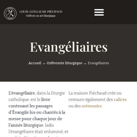
Evangéliaires
Accueil
→
Orfèvrerie liturgique
→
Evangéliaires
L’évangéliaire
, dans la liturgie
La maison Piéchaud crée ou
catholique, est le
livre
restaure également des
calices
contenant les passages
ou des
ostensoirs
.
d’Évangile lus ou chantés à la
messe pour chaque jour de
l’année liturgique
. Jadis
l’évangéliaire était enluminé, et